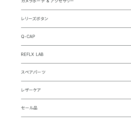
X-Pro3
ショルダー・ストラップ
カメラポーチ & アクセサリー
X-E4
リスト・ストラップ
レリーズボタン
Q-CAP
REFLX LAB
スペアパーツ
レザーケア
セール品