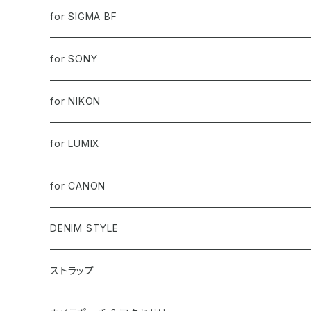
LEICA Q3
X half
GR III
for SIGMA BF
LEICA Q3 43
GFX100RF
GR IV
for SONY
LEICA M10
X-M5
ZV-E1
for NIKON
LEICA M11
X100VI
α7C, α7CII, α7CR
Z-fc
for LUMIX
LEICA D-LUX8
X-T5
a7IV, a9II
Zf
LUMIX S9
for CANON
X-100V
α7 V
PowerShot V1
DENIM STYLE
X-20S
ストラップ