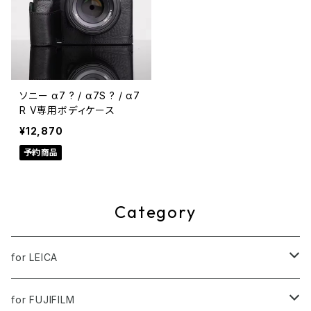
ソニー α7 ? / α7S ? / α7
R V専用ボディケース
¥12,870
予約商品
Category
for LEICA
LEICA Q Typ 116
for FUJIFILM