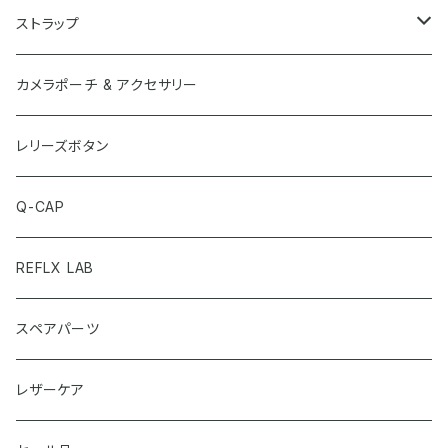
X-20S
ストラップ
X-Pro3
ショルダー・ストラップ
カメラポーチ & アクセサリー
X-E4
リスト・ストラップ
レリーズボタン
Q-CAP
REFLX LAB
スペアパーツ
レザーケア